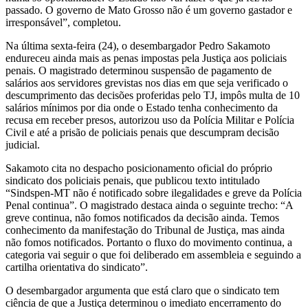
passado. O governo de Mato Grosso não é um governo gastador e
irresponsável”, completou.
Na última sexta-feira (24), o desembargador Pedro Sakamoto
endureceu ainda mais as penas impostas pela Justiça aos policiais
penais. O magistrado determinou suspensão de pagamento de
salários aos servidores grevistas nos dias em que seja verificado o
descumprimento das decisões proferidas pelo TJ, impôs multa de 10
salários mínimos por dia onde o Estado tenha conhecimento da
recusa em receber presos, autorizou uso da Polícia Militar e Polícia
Civil e até a prisão de policiais penais que descumpram decisão
judicial.
Sakamoto cita no despacho posicionamento oficial do próprio
sindicato dos policiais penais, que publicou texto intitulado
“Sindspen-MT não é notificado sobre ilegalidades e greve da Polícia
Penal continua”. O magistrado destaca ainda o seguinte trecho: “A
greve continua, não fomos notificados da decisão ainda. Temos
conhecimento da manifestação do Tribunal de Justiça, mas ainda
não fomos notificados. Portanto o fluxo do movimento continua, a
categoria vai seguir o que foi deliberado em assembleia e seguindo a
cartilha orientativa do sindicato”.
O desembargador argumenta que está claro que o sindicato tem
ciência de que a Justiça determinou o imediato encerramento do