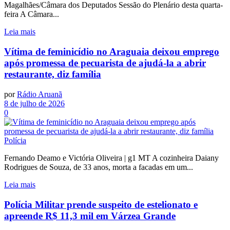
Magalhães/Câmara dos Deputados Sessão do Plenário desta quarta-
feira A Câmara...
Leia mais
Vítima de feminicídio no Araguaia deixou emprego
após promessa de pecuarista de ajudá-la a abrir
restaurante, diz família
por
Rádio Aruanã
8 de julho de 2026
0
Polícia
Fernando Deamo e Victória Oliveira | g1 MT A cozinheira Daiany
Rodrigues de Souza, de 33 anos, morta a facadas em um...
Leia mais
Polícia Militar prende suspeito de estelionato e
apreende R$ 11,3 mil em Várzea Grande