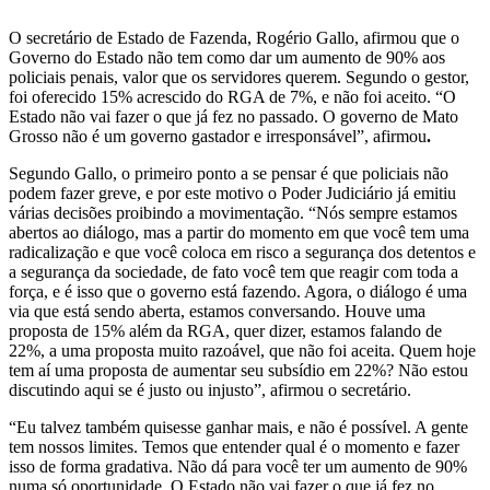
O secretário de Estado de Fazenda, Rogério Gallo, afirmou que o
Governo do Estado não tem como dar um aumento de 90% aos
policiais penais, valor que os servidores querem. Segundo o gestor,
foi oferecido 15% acrescido do RGA de 7%, e não foi aceito. “O
Estado não vai fazer o que já fez no passado. O governo de Mato
Grosso não é um governo gastador e irresponsável”, afirmou
.
Segundo Gallo, o primeiro ponto a se pensar é que policiais não
podem fazer greve, e por este motivo o Poder Judiciário já emitiu
várias decisões proibindo a movimentação. “Nós sempre estamos
abertos ao diálogo, mas a partir do momento em que você tem uma
radicalização e que você coloca em risco a segurança dos detentos e
a segurança da sociedade, de fato você tem que reagir com toda a
força, e é isso que o governo está fazendo. Agora, o diálogo é uma
via que está sendo aberta, estamos conversando. Houve uma
proposta de 15% além da RGA, quer dizer, estamos falando de
22%, a uma proposta muito razoável, que não foi aceita. Quem hoje
tem aí uma proposta de aumentar seu subsídio em 22%? Não estou
discutindo aqui se é justo ou injusto”, afirmou o secretário.
“Eu talvez também quisesse ganhar mais, e não é possível. A gente
tem nossos limites. Temos que entender qual é o momento e fazer
isso de forma gradativa. Não dá para você ter um aumento de 90%
numa só oportunidade. O Estado não vai fazer o que já fez no