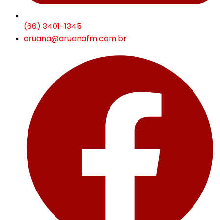
(66) 3401-1345
aruana@aruanafm.com.br