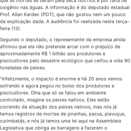
que as mortes se deram pela seca nos rios e por falta de
oxigênio nas águas. A informação é do deputado estadual
Prof. Allan Kardec (PDT), que não gostou nem um pouco
da explicação dada. A audiência foi realizada nesta terça-
feira (13).
Segundo o deputado, o representante da empresa ainda
afirmou que ela não pretende arcar com o prejuízo de
aproximadamente R$ 1 bilhão aos produtores e
piscicultores pelo desastre ecológico que ceifou a vida 90
toneladas de peixes.
“Infelizmente, o impacto é enorme e há 20 anos vemos
sofrendo e agora pegou no bolso dos produtores e
piscicultores. Olha que só se falou em ambiente
controlado, imagina os peixes nativos. Eles estão
correndo da situação dos peixes nativos, mas nós já
temos registros de mortes de piranhas, pacus, piavuçus,
curimbatás, e nós já temos uma lei aqui na Assembleia
Legislativa que obriga as barragens a fazerem o