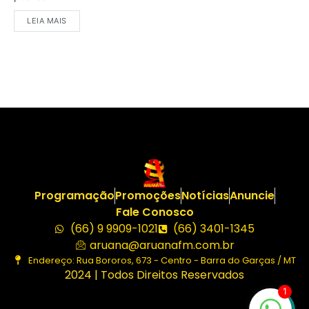
LEIA MAIS
Programação
Promoções
Notícias
Anuncie
Fale Conosco
(66) 9 9909-1021
(66) 3401-1345
aruana@aruanafm.com.br
Endereço: Rua Bororos, 673 - Centro - Barra do Garças / MT
2024 | Todos Direitos Reservados
1