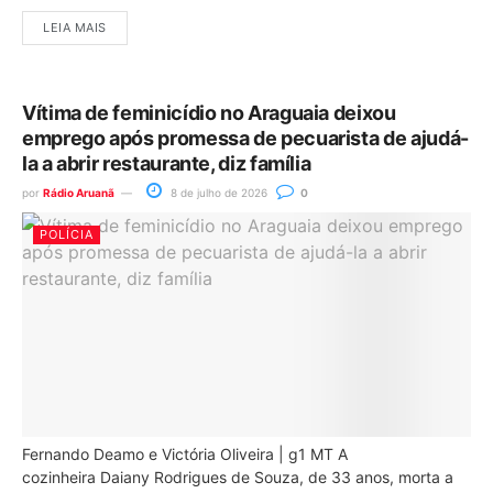
LEIA MAIS
Vítima de feminicídio no Araguaia deixou
emprego após promessa de pecuarista de ajudá-
la a abrir restaurante, diz família
por
Rádio Aruanã
8 de julho de 2026
0
POLÍCIA
Fernando Deamo e Victória Oliveira | g1 MT A
cozinheira Daiany Rodrigues de Souza, de 33 anos, morta a