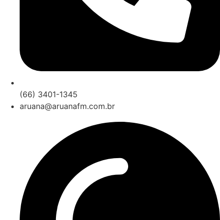
(66) 3401-1345
aruana@aruanafm.com.br