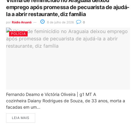
Vítima de feminicídio no Araguaia deixou
emprego após promessa de pecuarista de ajudá-
la a abrir restaurante, diz família
por
Rádio Aruanã
8 de julho de 2026
0
POLÍCIA
Fernando Deamo e Victória Oliveira | g1 MT A
cozinheira Daiany Rodrigues de Souza, de 33 anos, morta a
facadas em um...
LEIA MAIS