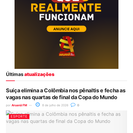
Últimas
atualizações
Suíça elimina a Colômbia nos pênaltis e fecha as
vagas nas quartas de final da Copa do Mundo
por
Aruanã FM
8 de julho de 2026
0
ESPORTE