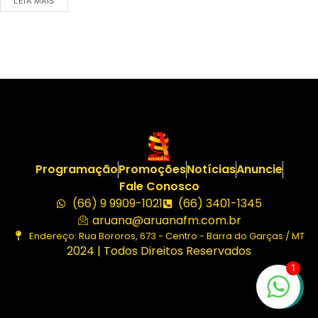
LEIA MAIS
Programação
Promoções
Notícias
Anuncie
Fale Conosco
(66) 9 9909-1021
(66) 3401-1345
aruana@aruanafm.com.br
Endereço: Rua Bororos, 673 - Centro - Barra do Garças / MT
2024 | Todos Direitos Reservados
1