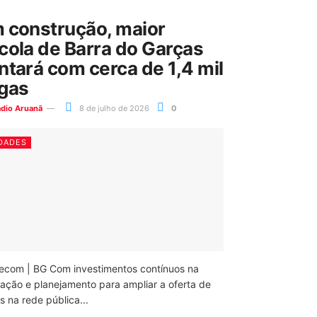
 construção, maior
cola de Barra do Garças
ntará com cerca de 1,4 mil
gas
ádio Aruanã
8 de julho de 2026
0
DADES
ecom | BG Com investimentos contínuos na
ação e planejamento para ampliar a oferta de
 na rede pública...