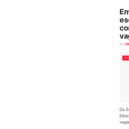
Em
es
co
va
por
R
CI
Da S
Educ
vagas