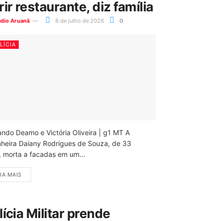
rir restaurante, diz família
ádio Aruanã
8 de julho de 2026
0
LÍCIA
ando Deamo e Victória Oliveira | g1 MT A
nheira Daiany Rodrigues de Souza, de 33
, morta a facadas em um...
IA MAIS
lícia Militar prende