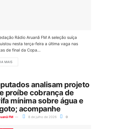
edação Rádio Aruanã FM A seleção suíça
uistou nesta terça-feira a última vaga nas
as de final da Copa...
IA MAIS
putados analisam projeto
e proíbe cobrança de
rifa mínima sobre água e
goto; acompanhe
ruanã FM
8 de julho de 2026
0