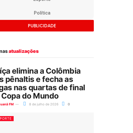
Política
PUBLICIDADE
imas
atualizações
íça elimina a Colômbia
s pênaltis e fecha as
gas nas quartas de final
 Copa do Mundo
ruanã FM
8 de julho de 2026
0
PORTE