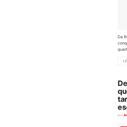
Da R
conq
quart
LE
De
qu
ta
es
por
A