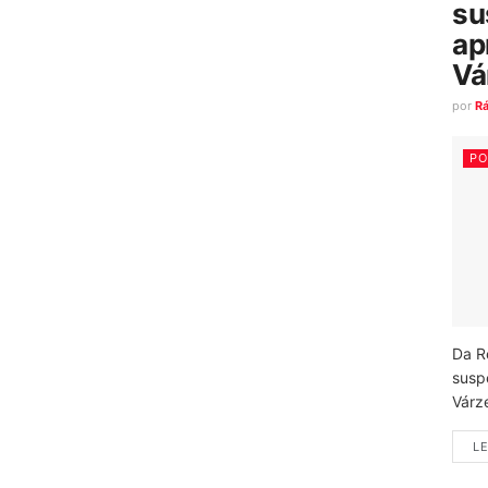
su
ap
Vá
por
R
PO
Da R
susp
Várz
LE