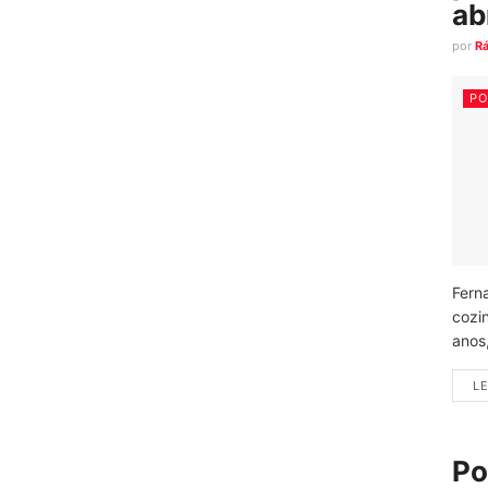
ab
por
R
PO
Fern
cozi
anos
LE
Po