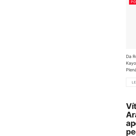
PO
Da R
Kayo
Plená
LE
Ví
Ar
ap
pe