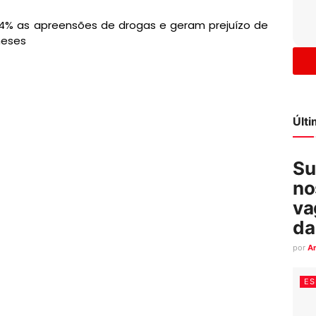
% as apreensões de drogas e geram prejuízo de
meses
Últ
Su
no
va
da
por
A
ES