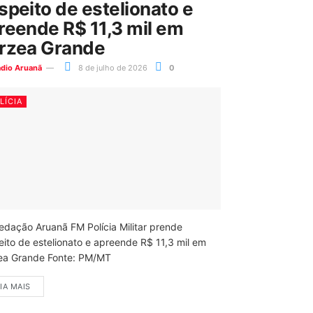
speito de estelionato e
reende R$ 11,3 mil em
rzea Grande
ádio Aruanã
8 de julho de 2026
0
LÍCIA
edação Aruanã FM Polícia Militar prende
eito de estelionato e apreende R$ 11,3 mil em
ea Grande Fonte: PM/MT
IA MAIS