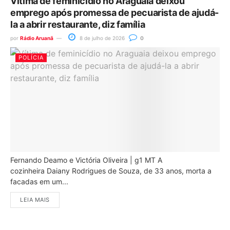
Vítima de feminicídio no Araguaia deixou
emprego após promessa de pecuarista de ajudá-
la a abrir restaurante, diz família
por
Rádio Aruanã
8 de julho de 2026
0
POLÍCIA
Fernando Deamo e Victória Oliveira | g1 MT A
cozinheira Daiany Rodrigues de Souza, de 33 anos, morta a
facadas em um...
LEIA MAIS