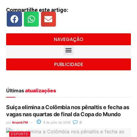
Compartilhe este artigo:
NAVEGAÇÃO
PUBLICIDADE
Últimas
atualizações
Suíça elimina a Colômbia nos pênaltis e fecha as
vagas nas quartas de final da Copa do Mundo
por
Aruanã FM
8 de julho de 2026
0
ESPORTE