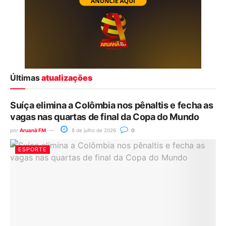
Últimas
atualizações
Suíça elimina a Colômbia nos pênaltis e fecha as
vagas nas quartas de final da Copa do Mundo
por
Aruanã FM
8 de julho de 2026
0
ESPORTE