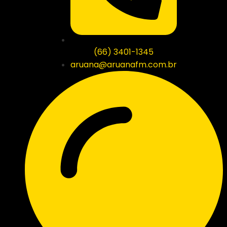
(66) 3401-1345
aruana@aruanafm.com.br