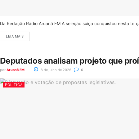
Da Redação Rádio Aruanã FM A seleção suíça conquistou nesta terça-
LEIA MAIS
Deputados analisam projeto que pro
por
Aruanã FM
8 de julho de 2026
0
POLÍTICA