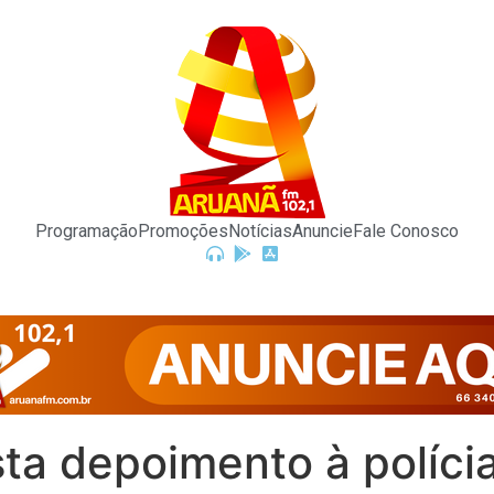
Programação
Promoções
Notícias
Anuncie
Fale Conosco
ta depoimento à políci