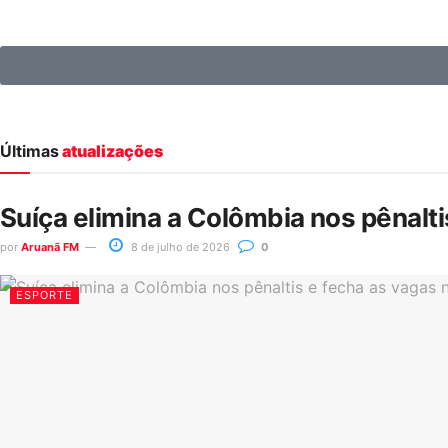
Últimas
atualizações
Suíça elimina a Colômbia nos pênalt
por
Aruanã FM
8 de julho de 2026
0
ESPORTE