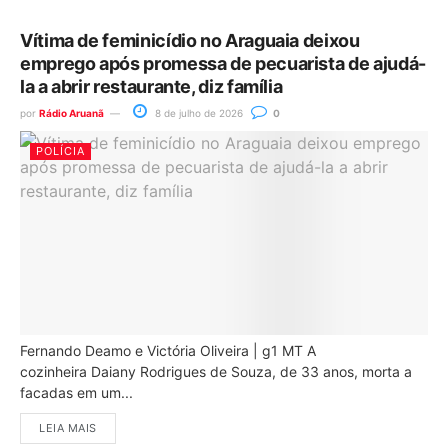
Vítima de feminicídio no Araguaia deixou
emprego após promessa de pecuarista de ajudá-
la a abrir restaurante, diz família
por
Rádio Aruanã
8 de julho de 2026
0
POLÍCIA
Fernando Deamo e Victória Oliveira | g1 MT A
cozinheira Daiany Rodrigues de Souza, de 33 anos, morta a
facadas em um...
LEIA MAIS