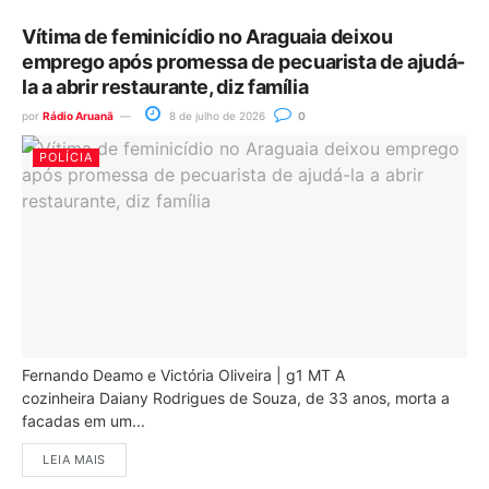
Vítima de feminicídio no Araguaia deixou
emprego após promessa de pecuarista de ajudá-
la a abrir restaurante, diz família
por
Rádio Aruanã
8 de julho de 2026
0
POLÍCIA
Fernando Deamo e Victória Oliveira | g1 MT A
cozinheira Daiany Rodrigues de Souza, de 33 anos, morta a
facadas em um...
LEIA MAIS