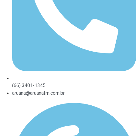
(66) 3401-1345
aruana@aruanafm.com.br