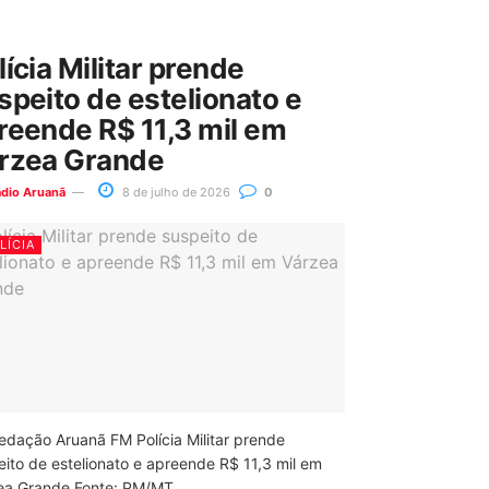
lícia Militar prende
speito de estelionato e
reende R$ 11,3 mil em
rzea Grande
ádio Aruanã
8 de julho de 2026
0
LÍCIA
edação Aruanã FM Polícia Militar prende
eito de estelionato e apreende R$ 11,3 mil em
ea Grande Fonte: PM/MT