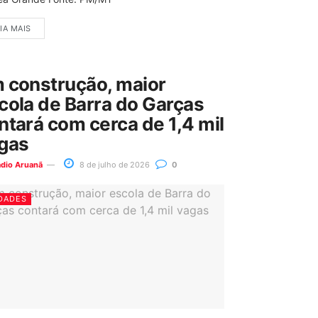
IA MAIS
 construção, maior
cola de Barra do Garças
ntará com cerca de 1,4 mil
gas
ádio Aruanã
8 de julho de 2026
0
DADES