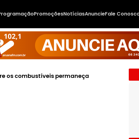
Programação
Promoções
Notícias
Anuncie
Fale Conosc
re os combustíveis permaneça