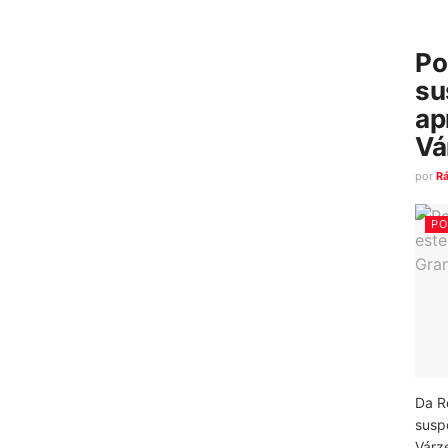
Po
su
ap
Vá
por
R
PO
Da R
susp
Várz