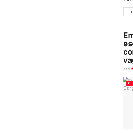
LE
Em
es
co
va
por
R
CI