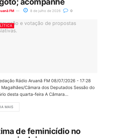
goto; acompanhe
ruanã FM
8 de julho de 2026
0
LÍTICA
edação Rádio Aruanã FM 08/07/2026 - 17:28
 Magalhães/Câmara dos Deputados Sessão do
rio desta quarta-feira A Câmara...
IA MAIS
tima de feminicídio no