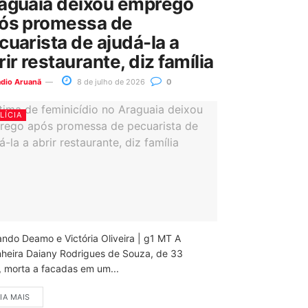
aguaia deixou emprego
ós promessa de
cuarista de ajudá-la a
rir restaurante, diz família
ádio Aruanã
8 de julho de 2026
0
LÍCIA
ando Deamo e Victória Oliveira | g1 MT A
nheira Daiany Rodrigues de Souza, de 33
, morta a facadas em um...
IA MAIS