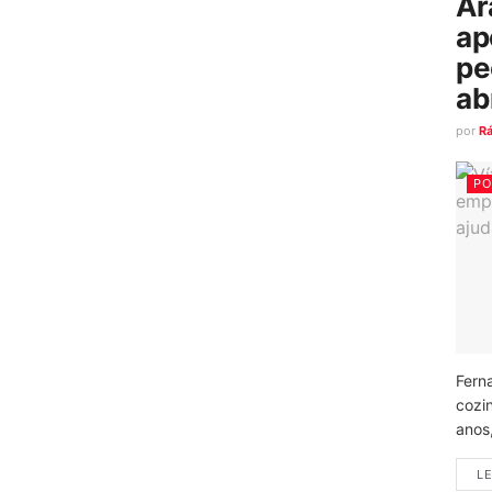
Ar
ap
pe
ab
por
R
PO
Fern
cozi
anos
LE