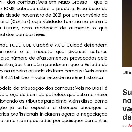
PF) dos combustíveis em Mato Grosso – que a
 o ICMS cobrado sobre o produto. Essa base de
aís desde novembro de 2021 por um convênio do
ária (Confaz) cuja validade termina no próximo
 a flutuar, com tendência de aumento, o que
nal dos combustíveis.
cmat, FCDL, CDL Cuiabá e ACC Cuiabá defendem
primeiro é o impacto que diversos setores
 alto número de afastamentos provocados pelo
instituições também ponderam que o Estado de
na receita oriunda do item combustíveis entre
Últ
$ 4,14 bilhões – valor recorde na série histórica.
elo de tributação dos combustíveis no Brasil é
Su
o preço do barril de petróleo, que está no maior
no
ionando os tributos para cima. Além disso, como
va
ção já está exposta a diversos encargos e
as profissionais iniciarem agora a negociação
da
diretamente impactadas por quaisquer aumentos
por
A