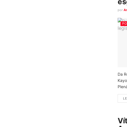
es
por
A
PO
Da R
Kayo
Plená
LE
Ví