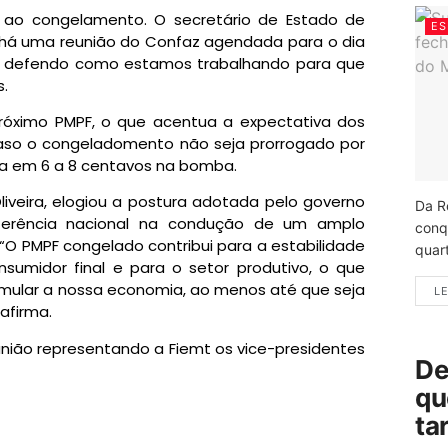
l ao congelamento. O secretário de Estado de
ES
e há uma reunião do Confaz agendada para o dia
só defendo como estamos trabalhando para que
s.
próximo PMPF, o que acentua a expectativa dos
caso o congeladomento não seja prorrogado por
ria em 6 a 8 centavos na bomba.
iveira, elogiou a postura adotada pelo governo
Da R
ferência nacional na condução de um amplo
conq
“O PMPF congelado contribui para a estabilidade
quart
sumidor final e para o setor produtivo, o que
mular a nossa economia, ao menos até que seja
LE
afirma.
nião representando a Fiemt os vice-presidentes
De
qu
ta