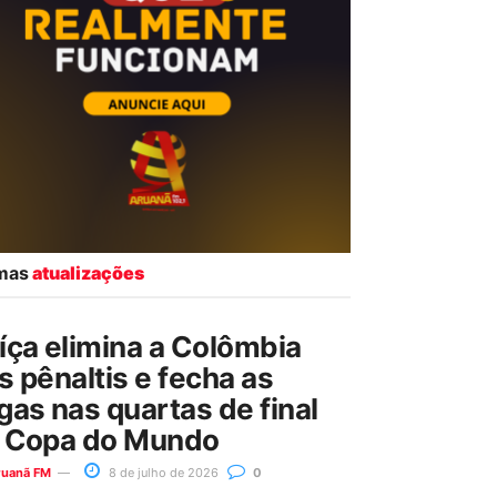
imas
atualizações
íça elimina a Colômbia
s pênaltis e fecha as
gas nas quartas de final
 Copa do Mundo
ruanã FM
8 de julho de 2026
0