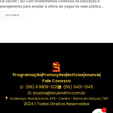
Da Secom | BG Com investimentos contínuos na Educação e
planejamento para ampliar a oferta de vagas na rede pública...
LEIA MAIS
Programação
Promoções
Notícias
Anuncie
Fale Conosco
(66) 9 9909-1021
(66) 3401-1345
aruana@aruanafm.com.br
Endereço: Rua Bororos, 673 - Centro - Barra do Garças / MT
2024 | Todos Direitos Reservados
1