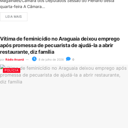
Magalhães/Câmara dos Deputados Sessão do Plenário desta
quarta-feira A Câmara...
LEIA MAIS
Vítima de feminicídio no Araguaia deixou emprego
após promessa de pecuarista de ajudá-la a abrir
restaurante, diz família
por
Rádio Aruanã
8 de julho de 2026
0
POLÍCIA