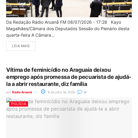
Da Redação Rádio Aruanã FM 08/07/2026 - 17:28 Kayo
Magalhães/Câmara dos Deputados Sessão do Plenário desta
quarta-feira A Câmara...
LEIA MAIS
Vítima de feminicídio no Araguaia deixou
emprego após promessa de pecuarista de ajudá-
la a abrir restaurante, diz família
por
Rádio Aruanã
8 de julho de 2026
0
POLÍCIA