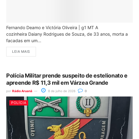
Fernando Deamo e Victória Oliveira | g1 MT A
cozinheira Daiany Rodrigues de Souza, de 33 anos, morta a
facadas em um...
LEIA MAIS
Polícia Militar prende suspeito de estelionato e
apreende R$ 11,3 mil em Várzea Grande
por
Rádio Aruanã
8 de julho de 2026
0
POLÍCIA