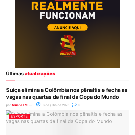
Últimas
atualizações
Suíça elimina a Colômbia nos pênaltis e fecha as
vagas nas quartas de final da Copa do Mundo
por
Aruanã FM
8 de julho de 2026
0
ESPORTE