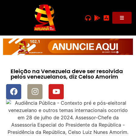
Eleição na Venezuela deve ser resolvida
pelos venezuelanos, diz Celso Amorim