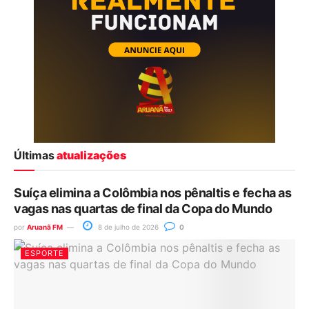
Últimas
atualizações
Suíça elimina a Colômbia nos pênaltis e fecha as
vagas nas quartas de final da Copa do Mundo
por
Aruanã FM
8 de julho de 2026
0
ESPORTE