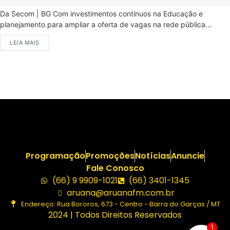
Da Secom | BG Com investimentos contínuos na Educação e
planejamento para ampliar a oferta de vagas na rede pública...
LEIA MAIS
Programação
Promoções
Notícias
Anuncie
Fale Conosco
(66) 9 9909-1021
(66) 3401-1345
aruana@aruanafm.com.br
Endereço: Rua Bororos, 673 - Centro - Barra do Garças / MT
2024 | Todos Direitos Reservados
1