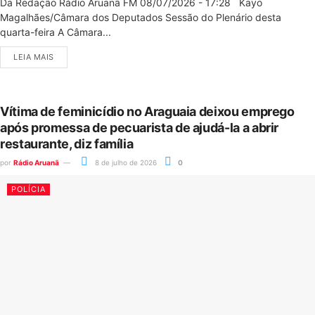
Da Redação Rádio Aruanã FM 08/07/2026 - 17:28 Kayo
Magalhães/Câmara dos Deputados Sessão do Plenário desta
quarta-feira A Câmara...
LEIA MAIS
Vítima de feminicídio no Araguaia deixou emprego
após promessa de pecuarista de ajudá-la a abrir
restaurante, diz família
por
Rádio Aruanã
8 de julho de 2026
0
POLÍCIA