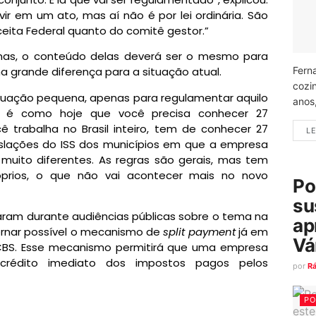
vir em um ato, mas aí não é por lei ordinária. São
eita Federal quanto do comitê gestor.”
mas, o conteúdo delas deverá ser o mesmo para
Fern
a grande diferença para a situação atual.
cozi
uação pequena, apenas para regulamentar aquilo
anos
o é como hoje que você precisa conhecer 27
ocê trabalha no Brasil inteiro, tem de conhecer 27
LE
islações do
ISS
dos municípios em que a empresa
o muito diferentes. As regras são gerais, mas tem
róprios, o que não vai acontecer mais no novo
Po
su
ram durante audiências públicas sobre o tema na
ap
rnar possível o mecanismo de
split payment
já em
Vá
 CBS. Esse mecanismo permitirá que uma empresa
rédito imediato dos impostos pagos pelos
por
R
PO