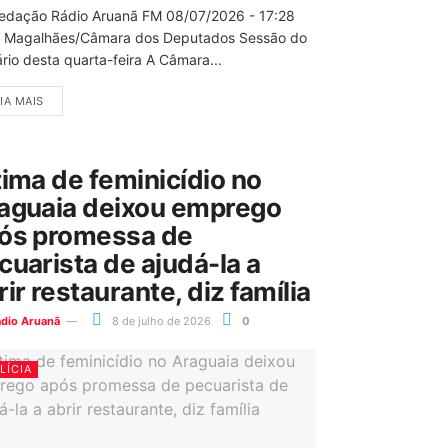
edação Rádio Aruanã FM 08/07/2026 - 17:28
 Magalhães/Câmara dos Deputados Sessão do
rio desta quarta-feira A Câmara...
IA MAIS
tima de feminicídio no
aguaia deixou emprego
ós promessa de
cuarista de ajudá-la a
rir restaurante, diz família
ádio Aruanã
8 de julho de 2026
0
LÍCIA