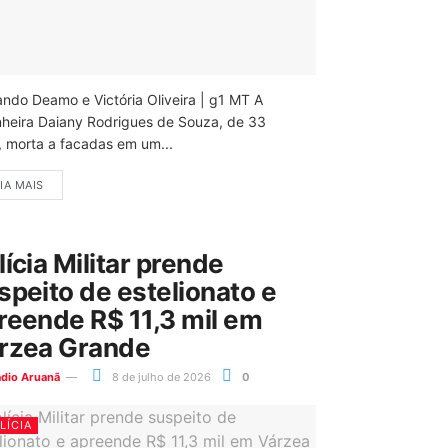
ando Deamo e Victória Oliveira | g1 MT A
nheira Daiany Rodrigues de Souza, de 33
, morta a facadas em um...
IA MAIS
lícia Militar prende
speito de estelionato e
reende R$ 11,3 mil em
rzea Grande
ádio Aruanã
8 de julho de 2026
0
LÍCIA