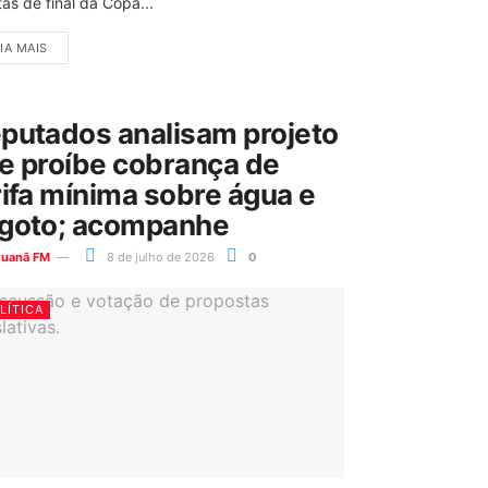
as de final da Copa...
IA MAIS
putados analisam projeto
e proíbe cobrança de
rifa mínima sobre água e
goto; acompanhe
ruanã FM
8 de julho de 2026
0
LÍTICA