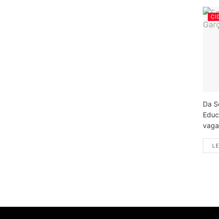
CI
Da S
Educ
vagas
LE