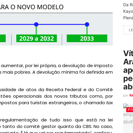
Da R
Kayo
Plená
LE
Ví
Ar
umentar, por lei própria, a devolução de imposto
ap
 mais pobres. A devolução mínima foi definida em
pe
ab
ssidade de atos da Receita Federal e do Comitê
tões operacionais dos novos tributos como, por
por
R
mpostos para turistas estrangeiros, o chamado
tax
PO
regulamentação de tudo isso que está na lei
tanto do comitê gestor quanto da CBS. No caso,
conjunto. É lá que vai ser regulamentado”, explicou.