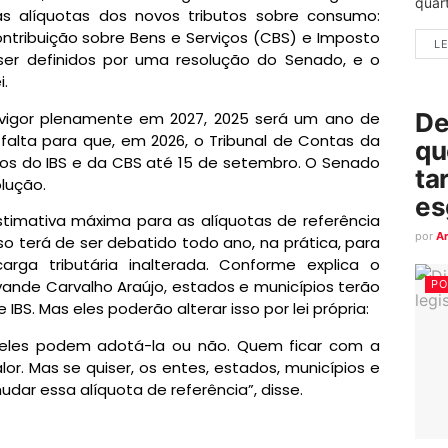
quart
 alíquotas dos novos tributos sobre consumo:
ontribuição sobre Bens e Serviços (CBS) e Imposto
LE
 ser definidos por uma resolução do Senado, e o
i.
De
vigor plenamente em 2027, 2025 será um ano de
alta para que, em 2026, o Tribunal de Contas da
qu
os do IBS e da CBS até 15 de setembro. O Senado
ta
olução.
es
estimativa máxima para as alíquotas de referência
por
A
so terá de ser debatido todo ano, na prática, para
rga tributária inalterada. Conforme explica o
Evande Carvalho Araújo, estados e municípios terão
PO
IBS. Mas eles poderão alterar isso por lei própria:
 eles podem adotá-la ou não. Quem ficar com a
lor. Mas se quiser, os entes, estados, municípios e
mudar essa alíquota de referência”, disse.