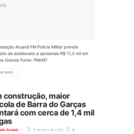
edação Aruanã FM Polícia Militar prende
eito de estelionato e apreende R$ 11,3 mil em
ea Grande Fonte: PM/MT
IA MAIS
 construção, maior
cola de Barra do Garças
ntará com cerca de 1,4 mil
gas
ádio Aruanã
8 de julho de 2026
0