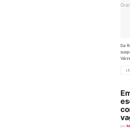
Da R
susp
Várz
LE
Em
es
co
va
por
R