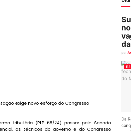
Su
no
va
da
por
A
ES
ntação exige novo esforço do Congresso
Da R
rma tributária (PLP 68/24) passar pelo Senado
conq
encial
, os técnicos do governo e do Congresso