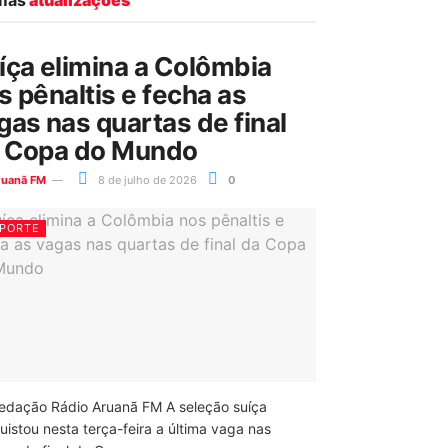
íça elimina a Colômbia
s pênaltis e fecha as
gas nas quartas de final
 Copa do Mundo
ruanã FM
8 de julho de 2026
0
PORTE
edação Rádio Aruanã FM A seleção suíça
uistou nesta terça-feira a última vaga nas