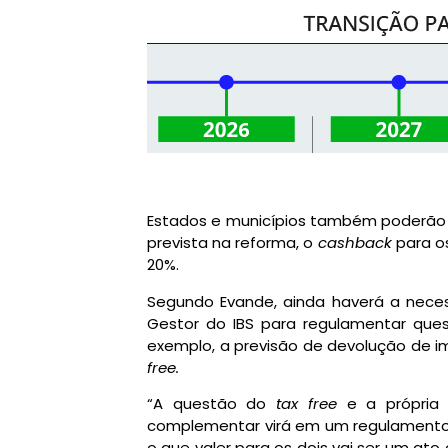
Estados e municípios também poderão a
prevista na reforma, o
cashback
para os
20%.
Segundo Evande, ainda haverá a nece
Gestor do IBS para regulamentar ques
exemplo, a previsão de devolução de i
free.
“A questão do
tax free
e a própria 
complementar virá em um regulamento 
o que valer para os dois vai ser um ato 