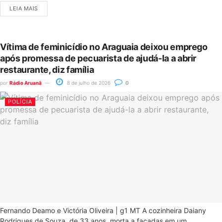
LEIA MAIS
Vítima de feminicídio no Araguaia deixou emprego
após promessa de pecuarista de ajudá-la a abrir
restaurante, diz família
por
Rádio Aruanã
8 de julho de 2026
0
POLÍCIA
Fernando Deamo e Victória Oliveira | g1 MT A cozinheira Daiany
Rodrigues de Souza, de 33 anos, morta a facadas em um...