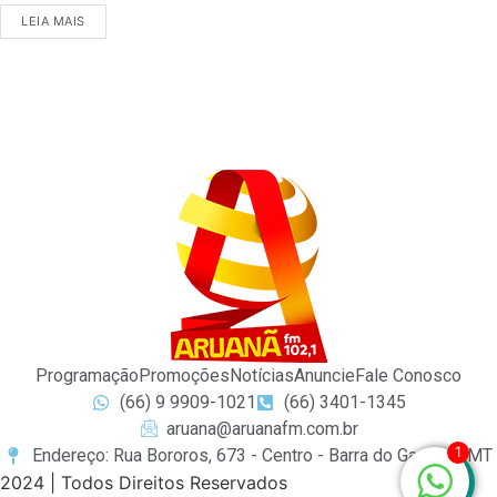
LEIA MAIS
Programação
Promoções
Notícias
Anuncie
Fale Conosco
(66) 9 9909-1021
(66) 3401-1345
aruana@aruanafm.com.br
1
Endereço: Rua Bororos, 673 - Centro - Barra do Garças / MT
2024 | Todos Direitos Reservados