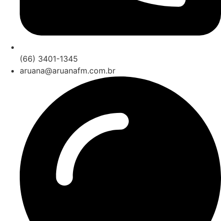
(66) 3401-1345
aruana@aruanafm.com.br