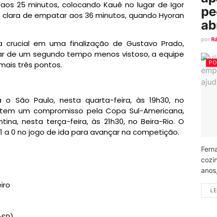
 aos 25 minutos, colocando Kauê no lugar de Igor
pe
e clara de empatar aos 36 minutos, quando Hyoran
ab
por
R
 crucial em uma finalização de Gustavo Prado,
sar de um segundo tempo menos vistoso, a equipe
PO
mais três pontos.
 o São Paulo, nesta quarta-feira, às 19h30, no
z, tem um compromisso pela Copa Sul-Americana,
ina, nesta terça-feira, às 21h30, no Beira-Rio. O
 1 a 0 no jogo de ida para avançar na competição.
Fern
cozi
anos
iro
LE
-SP)