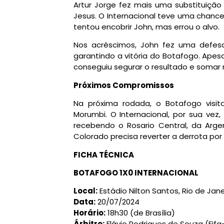
Artur Jorge fez mais uma substituição
Jesus. O Internacional teve uma chanc
tentou encobrir John, mas errou o alvo.
Nos acréscimos, John fez uma defesa
garantindo a vitória do Botafogo. Ape
conseguiu segurar o resultado e somar 
Próximos Compromissos
Na próxima rodada, o Botafogo visita
Morumbi. O Internacional, por sua ve
recebendo o Rosario Central, da Argent
Colorado precisa reverter a derrota por
FICHA TÉCNICA
BOTAFOGO 1X0 INTERNACIONAL
Local:
Estádio Nilton Santos, Rio de Jane
Data:
20/07/2024
Horário:
18h30 (de Brasília)
Árbitro:
Flávio Rodrigues de Souza (Fifa