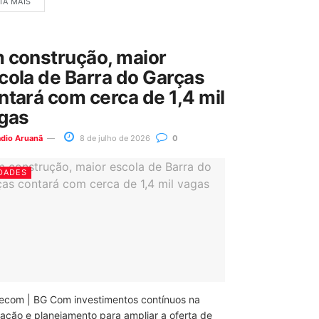
IA MAIS
 construção, maior
cola de Barra do Garças
ntará com cerca de 1,4 mil
gas
ádio Aruanã
8 de julho de 2026
0
DADES
ecom | BG Com investimentos contínuos na
ação e planejamento para ampliar a oferta de