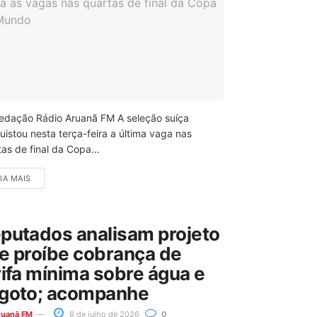
edação Rádio Aruanã FM A seleção suíça
uistou nesta terça-feira a última vaga nas
as de final da Copa...
IA MAIS
putados analisam projeto
e proíbe cobrança de
rifa mínima sobre água e
goto; acompanhe
ruanã FM
8 de julho de 2026
0