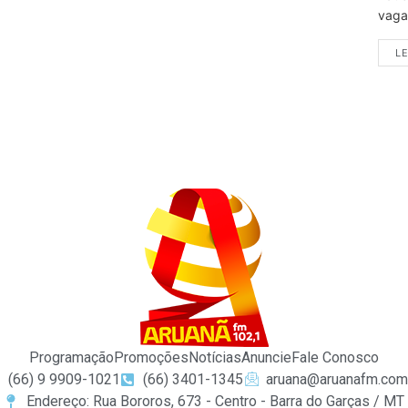
vagas
LE
Programação
Promoções
Notícias
Anuncie
Fale Conosco
(66) 9 9909-1021
(66) 3401-1345
aruana@aruanafm.com
Endereço: Rua Bororos, 673 - Centro - Barra do Garças / MT