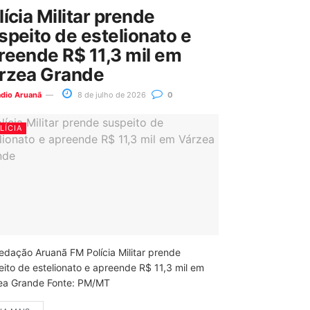
lícia Militar prende
speito de estelionato e
reende R$ 11,3 mil em
rzea Grande
ádio Aruanã
8 de julho de 2026
0
LÍCIA
edação Aruanã FM Polícia Militar prende
eito de estelionato e apreende R$ 11,3 mil em
ea Grande Fonte: PM/MT