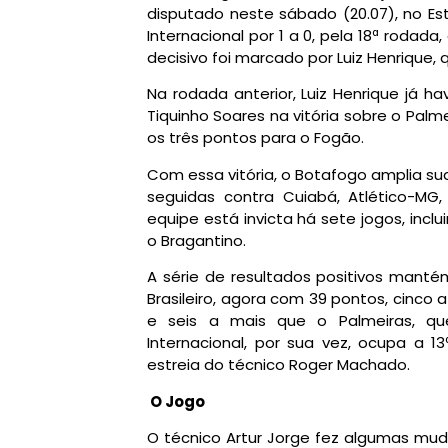
disputado neste sábado (20.07), no Está
Internacional por 1 a 0, pela 18ª rodada
decisivo foi marcado por Luiz Henrique,
Na rodada anterior, Luiz Henrique já ha
Tiquinho Soares na vitória sobre o Palme
os três pontos para o Fogão.
Com essa vitória, o Botafogo amplia su
seguidas contra Cuiabá, Atlético-MG, V
equipe está invicta há sete jogos, inc
o Bragantino.
A série de resultados positivos mant
Brasileiro, agora com 39 pontos, cinco
e seis a mais que o Palmeiras, qu
Internacional, por sua vez, ocupa a 
estreia do técnico Roger Machado.
O Jogo
O técnico Artur Jorge fez algumas mu