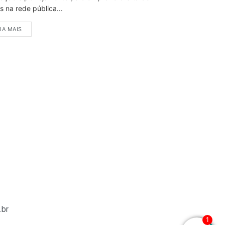
 na rede pública...
IA MAIS
.br
1