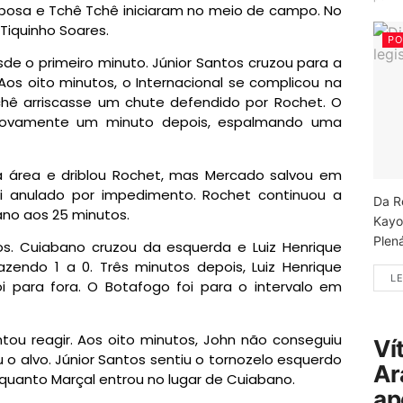
rbosa e Tchê Tchê iniciaram no meio de campo. No
 Tiquinho Soares.
PO
 o primeiro minuto. Júnior Santos cruzou para a
Aos oito minutos, o Internacional se complicou na
chê arriscasse um chute defendido por Rochet. O
r novamente um minuto depois, espalmando uma
 a área e driblou Rochet, mas Mercado salvou em
oi anulado por impedimento. Rochet continuou a
Da R
ano aos 25 minutos.
Kayo
Plená
s. Cuiabano cruzou da esquerda e Luiz Henrique
zendo 1 a 0. Três minutos depois, Luiz Henrique
LE
i para fora. O Botafogo foi para o intervalo em
tou reagir. Aos oito minutos, John não conseguiu
Ví
ou o alvo. Júnior Santos sentiu o tornozelo esquerdo
Ar
enquanto Marçal entrou no lugar de Cuiabano.
ap