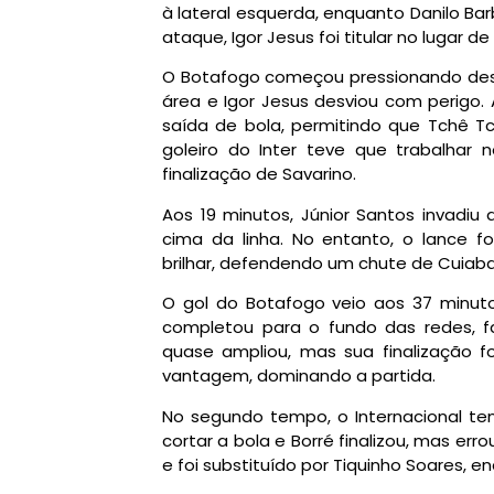
à lateral esquerda, enquanto Danilo Ba
ataque, Igor Jesus foi titular no lugar de
O Botafogo começou pressionando desde
área e Igor Jesus desviou com perigo. 
saída de bola, permitindo que Tchê T
goleiro do Inter teve que trabalha
finalização de Savarino.
Aos 19 minutos, Júnior Santos invadiu
cima da linha. No entanto, o lance f
brilhar, defendendo um chute de Cuiab
O gol do Botafogo veio aos 37 minuto
completou para o fundo das redes, fa
quase ampliou, mas sua finalização fo
vantagem, dominando a partida.
No segundo tempo, o Internacional ten
cortar a bola e Borré finalizou, mas err
e foi substituído por Tiquinho Soares, 