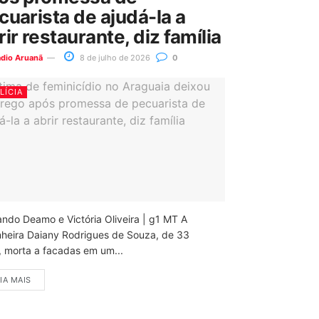
cuarista de ajudá-la a
rir restaurante, diz família
ádio Aruanã
8 de julho de 2026
0
LÍCIA
ando Deamo e Victória Oliveira | g1 MT A
nheira Daiany Rodrigues de Souza, de 33
, morta a facadas em um...
IA MAIS