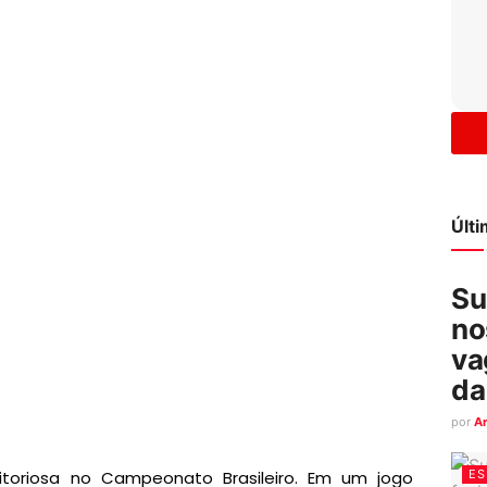
Últ
Su
no
va
da
por
A
ES
vitoriosa no Campeonato Brasileiro. Em um jogo