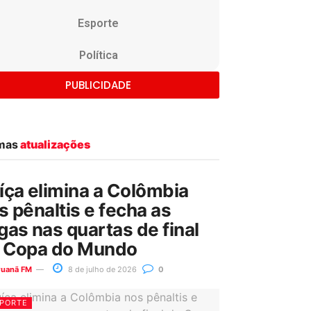
Esporte
Política
PUBLICIDADE
imas
atualizações
íça elimina a Colômbia
s pênaltis e fecha as
gas nas quartas de final
 Copa do Mundo
ruanã FM
8 de julho de 2026
0
PORTE