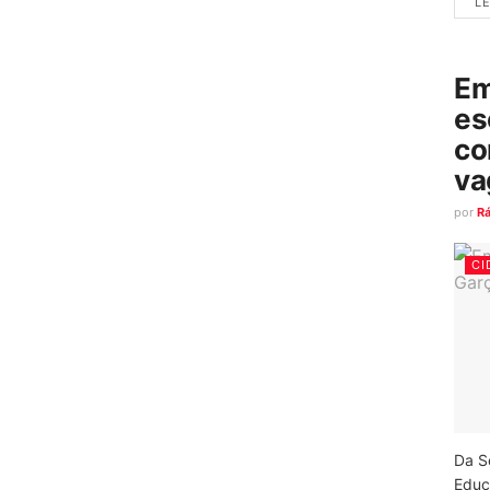
LE
Em
es
co
va
por
R
CI
Da S
Educ