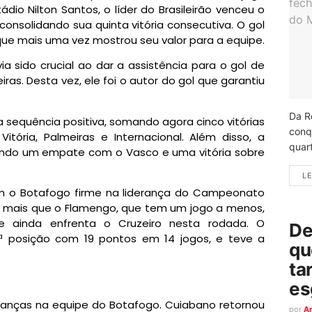
dio Nilton Santos, o líder do Brasileirão venceu o
, consolidando sua quinta vitória consecutiva. O gol
 que mais uma vez mostrou seu valor para a equipe.
via sido crucial ao dar a assistência para o gol de
iras. Desta vez, ele foi o autor do gol que garantiu
Da R
a sequência positiva, somando agora cinco vitórias
conq
itória, Palmeiras e Internacional. Além disso, a
quart
luindo um empate com o Vasco e uma vitória sobre
LE
ém o Botafogo firme na liderança do Campeonato
 a mais que o Flamengo, que tem um jogo a menos,
e ainda enfrenta o Cruzeiro nesta rodada. O
De
13ª posição com 19 pontos em 14 jogos, e teve a
qu
ta
es
danças na equipe do Botafogo. Cuiabano retornou
por
A