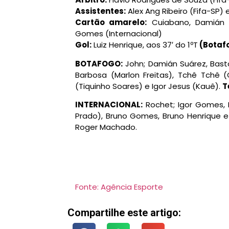
Assistentes:
Alex Ang Ribeiro (Fifa-SP) e
Cartão amarelo:
Cuiabano, Damián S
Gomes (Internacional)
Gol
:
Luiz Henrique, aos 37′ do 1ºT
(Botaf
BOTAFOGO:
John; Damián Suárez, Basto
Barbosa (Marlon Freitas), Tchê Tchê (G
(Tiquinho Soares) e Igor Jesus (Kauê).
T
INTERNACIONAL:
Rochet; Igor Gomes, 
Prado), Bruno Gomes, Bruno Henrique e 
Roger Machado.
Fonte: Agência Esporte
Compartilhe este artigo: