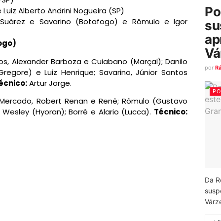
Po
 Luiz Alberto Andrini Nogueira (SP)
uárez e Savarino (Botafogo) e Rômulo e Igor
su
ap
ogo)
Vá
s, Alexander Barboza e Cuiabano (Marçal); Danilo
por
R
regore) e Luiz Henrique; Savarino, Júnior Santos
écnico:
Artur Jorge.
PO
Mercado, Robert Renan e Renê; Rômulo (Gustavo
Wesley (Hyoran); Borré e Alario (Lucca).
Técnico:
Da R
susp
Várz