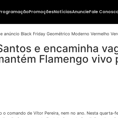
Programação
Promoções
Notícias
Anuncie
Fale Conosc
 Santos e encaminha va
mantém Flamengo vivo p
b o comando de Vítor Pereira, nem no ano. Nesta quarta-fe