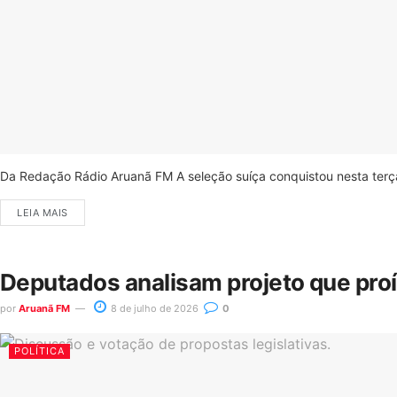
Da Redação Rádio Aruanã FM A seleção suíça conquistou nesta terça-
LEIA MAIS
Deputados analisam projeto que pro
por
Aruanã FM
8 de julho de 2026
0
POLÍTICA