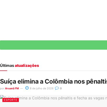
Últimas
atualizações
Suíça elimina a Colômbia nos pênalt
por
Aruanã FM
8 de julho de 2026
0
ESPORTE