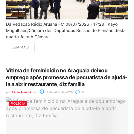
Da Redação Rádio Aruanã FM 08/07/2026 - 17:28 Kayo
Magalhães/Câmara dos Deputados Sessão do Plenário desta
quarta-feira A Câmara...
LEIA MAIS
Vítima de feminicídio no Araguaia deixou
emprego após promessa de pecuarista de ajudá-
la a abrir restaurante, diz família
por
Rádio Aruanã
8 de julho de 2026
0
POLÍCIA