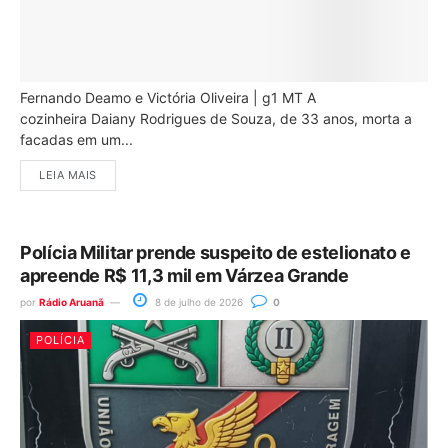
Fernando Deamo e Victória Oliveira | g1 MT A
cozinheira Daiany Rodrigues de Souza, de 33 anos, morta a
facadas em um...
LEIA MAIS
Polícia Militar prende suspeito de estelionato e
apreende R$ 11,3 mil em Várzea Grande
por
Rádio Aruanã
8 de julho de 2026
0
POLÍCIA