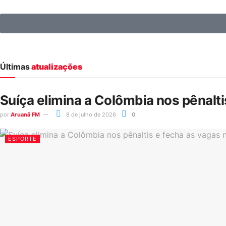
Últimas
atualizações
Suíça elimina a Colômbia nos pênalt
por
Aruanã FM
8 de julho de 2026
0
ESPORTE