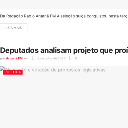
Da Redação Rádio Aruanã FM A seleção suíça conquistou nesta terça-
LEIA MAIS
Deputados analisam projeto que pro
por
Aruanã FM
8 de julho de 2026
0
POLÍTICA