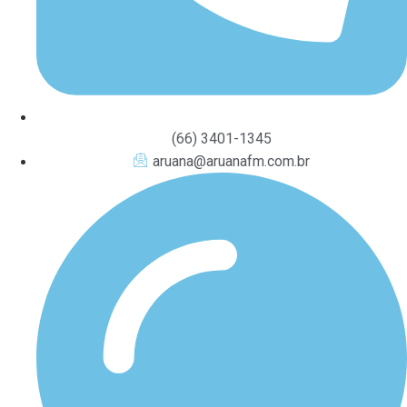
(66) 3401-1345
aruana@aruanafm.com.br