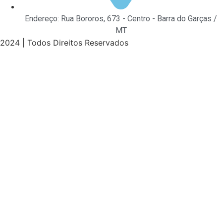
Endereço: Rua Bororos, 673 - Centro - Barra do Garças /
MT
2024 | Todos Direitos Reservados
casibom güncel giriş
casibom giriş
casibom
casibom güncel 