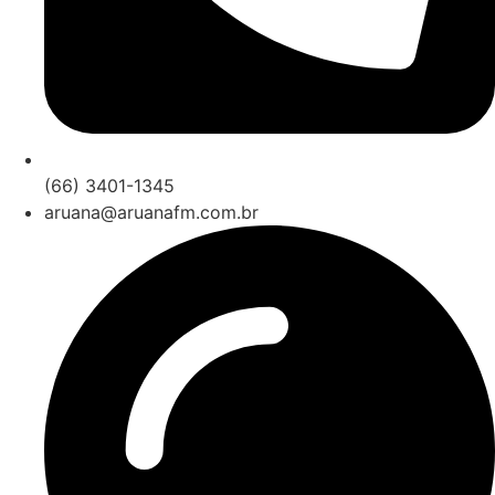
(66) 3401-1345
aruana@aruanafm.com.br