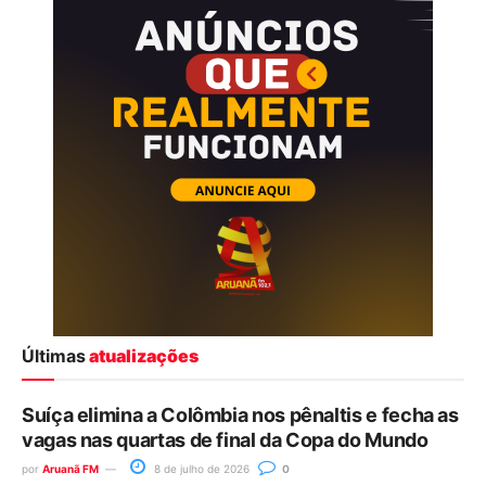
Últimas
atualizações
Suíça elimina a Colômbia nos pênaltis e fecha as
vagas nas quartas de final da Copa do Mundo
por
Aruanã FM
8 de julho de 2026
0