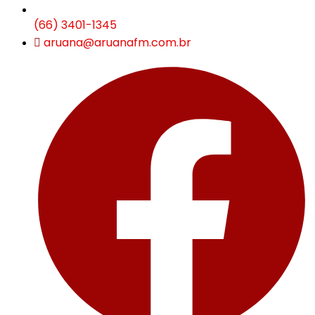
(66) 3401-1345
aruana@aruanafm.com.br