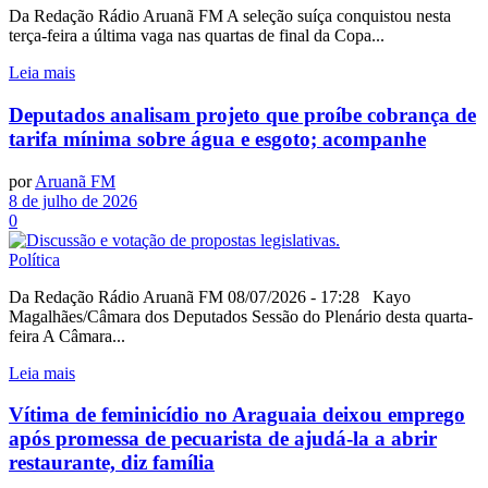
Da Redação Rádio Aruanã FM A seleção suíça conquistou nesta
terça-feira a última vaga nas quartas de final da Copa...
Leia mais
Deputados analisam projeto que proíbe cobrança de
tarifa mínima sobre água e esgoto; acompanhe
por
Aruanã FM
8 de julho de 2026
0
Política
Da Redação Rádio Aruanã FM 08/07/2026 - 17:28 Kayo
Magalhães/Câmara dos Deputados Sessão do Plenário desta quarta-
feira A Câmara...
Leia mais
Vítima de feminicídio no Araguaia deixou emprego
após promessa de pecuarista de ajudá-la a abrir
restaurante, diz família