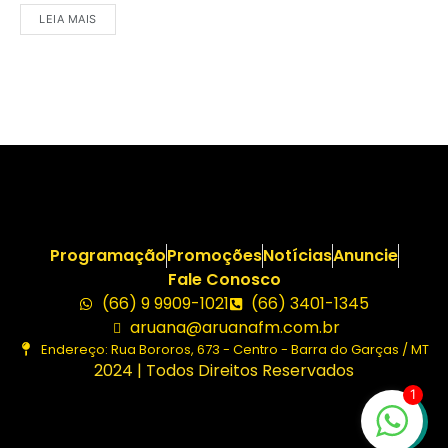
LEIA MAIS
Programação
Promoções
Notícias
Anuncie
Fale Conosco
(66) 9 9909-1021
(66) 3401-1345
aruana@aruanafm.com.br
Endereço: Rua Bororos, 673 - Centro - Barra do Garças / MT
2024 | Todos Direitos Reservados
1