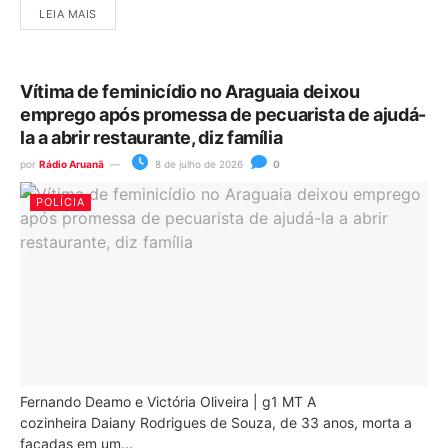
LEIA MAIS
Vítima de feminicídio no Araguaia deixou
emprego após promessa de pecuarista de ajudá-
la a abrir restaurante, diz família
por
Rádio Aruanã
8 de julho de 2026
0
POLÍCIA
Fernando Deamo e Victória Oliveira | g1 MT A
cozinheira Daiany Rodrigues de Souza, de 33 anos, morta a
facadas em um...