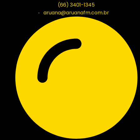
(66) 3401-1345
aruana@aruanafm.com.br