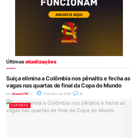
Últimas
atualizações
Suíça elimina a Colômbia nos pênaltis e fecha as
vagas nas quartas de final da Copa do Mundo
por
Aruanã FM
8 de julho de 2026
0
ESPORTE