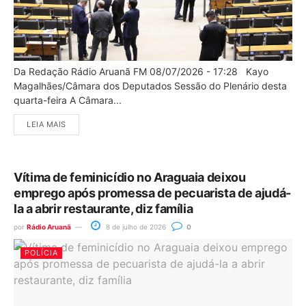
Da Redação Rádio Aruanã FM 08/07/2026 - 17:28 Kayo
Magalhães/Câmara dos Deputados Sessão do Plenário desta
quarta-feira A Câmara...
LEIA MAIS
Vítima de feminicídio no Araguaia deixou
emprego após promessa de pecuarista de ajudá-
la a abrir restaurante, diz família
por
Rádio Aruanã
8 de julho de 2026
0
POLÍCIA