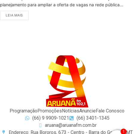
planejamento para ampliar a oferta de vagas na rede pública...
LEIA MAIS
Programação
Promoções
Notícias
Anuncie
Fale Conosco
(66) 9 9909-1021
(66) 3401-1345
aruana@aruanafm.com.br
1
Endereço: Rua Bororos, 673 - Centro - Barra do Garças / MT