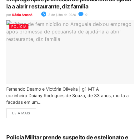
la a abrir restaurante, diz família
por
Rádio Aruanã
8 de julho de 2026
0
POLÍCIA
Fernando Deamo e Victória Oliveira | g1 MT A
cozinheira Daiany Rodrigues de Souza, de 33 anos, morta a
facadas em um...
LEIA MAIS
Polícia Militar prende suspeito de estelionato e