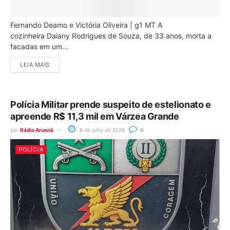
Fernando Deamo e Victória Oliveira | g1 MT A
cozinheira Daiany Rodrigues de Souza, de 33 anos, morta a
facadas em um...
LEIA MAIS
Polícia Militar prende suspeito de estelionato e
apreende R$ 11,3 mil em Várzea Grande
por
Rádio Aruanã
8 de julho de 2026
0
POLÍCIA