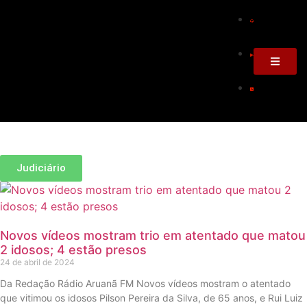
Judiciário
Novos vídeos mostram trio em atentado que matou
2 idosos; 4 estão presos
24 de abril de 2024
Da Redação Rádio Aruanã FM Novos vídeos mostram o atentado
que vitimou os idosos Pilson Pereira da Silva, de 65 anos, e Rui Luiz