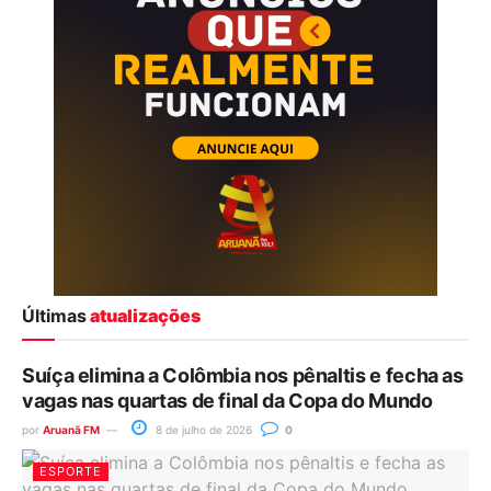
Últimas
atualizações
Suíça elimina a Colômbia nos pênaltis e fecha as
vagas nas quartas de final da Copa do Mundo
por
Aruanã FM
8 de julho de 2026
0
ESPORTE