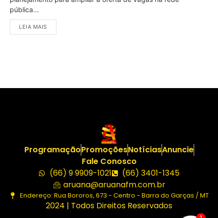
pública...
LEIA MAIS
Programação
Promoções
Notícias
Anuncie
Fale Conosco
(66) 9 9909-1021
(66) 3401-1345
aruana@aruanafm.com.br
Endereço: Rua Bororos, 673 - Centro - Barra do Garças / MT
2024 | Todos Direitos Reservados
1