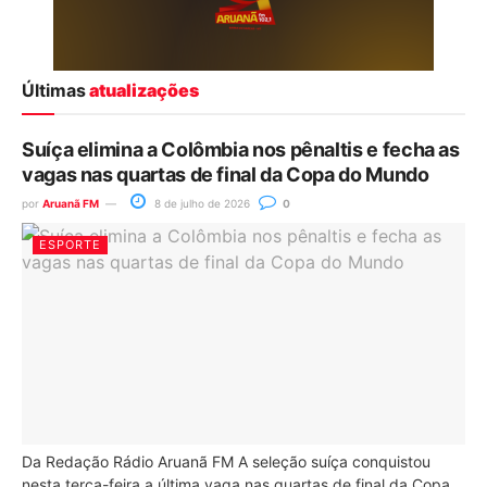
Últimas
atualizações
Suíça elimina a Colômbia nos pênaltis e fecha as
vagas nas quartas de final da Copa do Mundo
por
Aruanã FM
8 de julho de 2026
0
ESPORTE
Da Redação Rádio Aruanã FM A seleção suíça conquistou
nesta terça-feira a última vaga nas quartas de final da Copa...