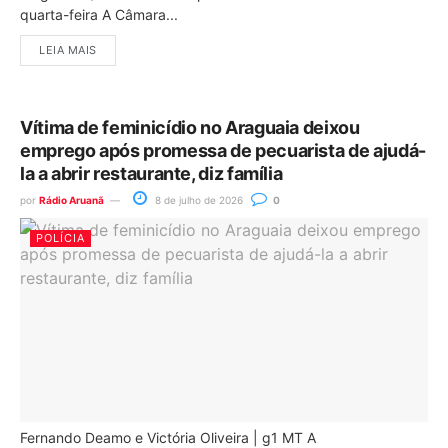
quarta-feira A Câmara...
LEIA MAIS
Vítima de feminicídio no Araguaia deixou
emprego após promessa de pecuarista de ajudá-
la a abrir restaurante, diz família
por
Rádio Aruanã
8 de julho de 2026
0
POLÍCIA
Fernando Deamo e Victória Oliveira | g1 MT A