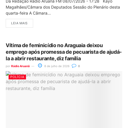
Da Redação Rádio Aruanã FM 08/07/2026 - 17:28 Kayo
Magalhães/Câmara dos Deputados Sessão do Plenário desta
quarta-feira A Câmara...
LEIA MAIS
Vítima de feminicídio no Araguaia deixou
emprego após promessa de pecuarista de ajudá-
la a abrir restaurante, diz família
por
Rádio Aruanã
8 de julho de 2026
0
POLÍCIA