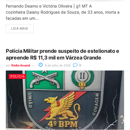
Fernando Deamo e Victória Oliveira | g1 MT A
cozinheira Daiany Rodrigues de Souza, de 33 anos, morta a
facadas em um...
LEIA MAIS
Polícia Militar prende suspeito de estelionato e
apreende R$ 11,3 mil em Várzea Grande
por
Rádio Aruanã
8 de julho de 2026
0
POLÍCIA