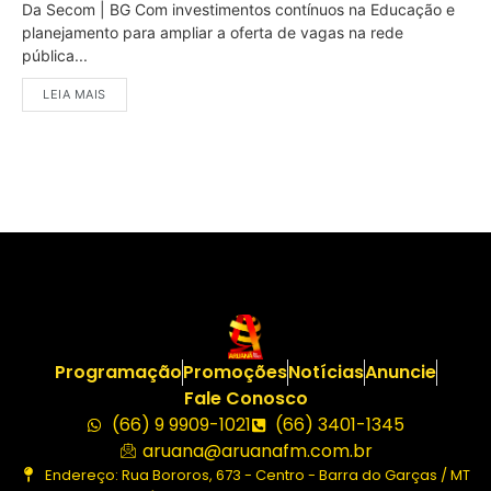
Da Secom | BG Com investimentos contínuos na Educação e
planejamento para ampliar a oferta de vagas na rede
pública...
LEIA MAIS
Programação
Promoções
Notícias
Anuncie
Fale Conosco
(66) 9 9909-1021
(66) 3401-1345
aruana@aruanafm.com.br
Endereço: Rua Bororos, 673 - Centro - Barra do Garças / MT