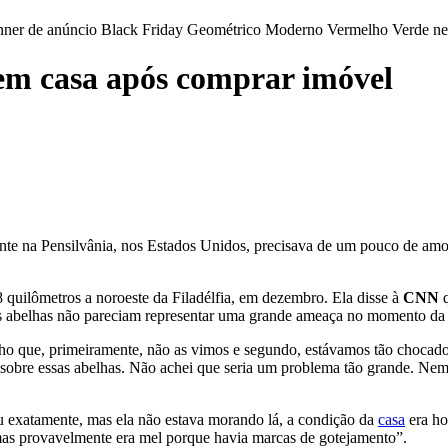
 em casa após comprar imóvel
te na Pensilvânia, nos Estados Unidos, precisava de um pouco de amor
quilômetros a noroeste da Filadélfia, em dezembro. Ela disse à
CNN
q
as abelhas não pareciam representar uma grande ameaça no momento da
cho que, primeiramente, não as vimos e segundo, estávamos tão chocado
s sobre essas abelhas. Não achei que seria um problema tão grande. N
u exatamente, mas ela não estava morando lá, a condição da
casa
era ho
, mas provavelmente era mel porque havia marcas de gotejamento”.