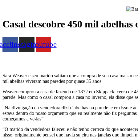
Casal descobre 450 mil abelhas
acebook
Instagram
Youtube
Sara Weaver e seu marido sabiam que a compra de sua casa mais recen
mil abelhas viveram nas paredes por quase 35 anos.
Weaver comprou a casa de fazenda de 1872 em Skippack, cerca de 48 
parede. Mas como o casal comprou a casa no inverno, ela disse que 
“Na divulgação da vendedora dizia ‘abelhas na parede’ e era isso e a
estava dentro do nosso orçamento que eu realmente não fiz pergunta
começamos a vê-las”.
“O marido da vendedora faleceu e não tenho certeza do que acontece
nisso, originalmente pensei que havia sujeira nas janelas que limpei