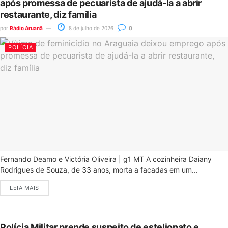
após promessa de pecuarista de ajudá-la a abrir
restaurante, diz família
por
Rádio Aruanã
8 de julho de 2026
0
POLÍCIA
Fernando Deamo e Victória Oliveira | g1 MT A cozinheira Daiany
Rodrigues de Souza, de 33 anos, morta a facadas em um...
LEIA MAIS
Polícia Militar prende suspeito de estelionato e