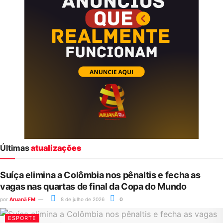
Últimas
atualizações
Suíça elimina a Colômbia nos pênaltis e fecha as
vagas nas quartas de final da Copa do Mundo
por
Aruanã FM
8 de julho de 2026
0
ESPORTE