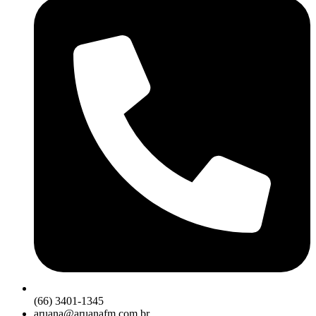
(66) 3401-1345
aruana@aruanafm.com.br