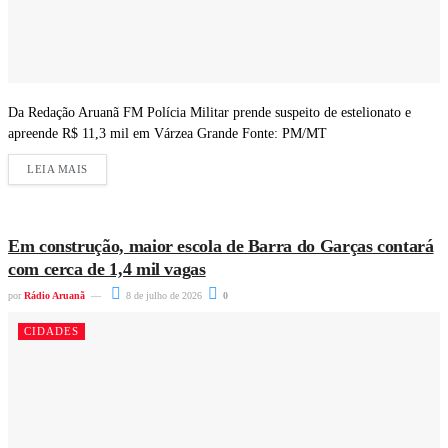
Da Redação Aruanã FM Polícia Militar prende suspeito de estelionato e
apreende R$ 11,3 mil em Várzea Grande Fonte: PM/MT
LEIA MAIS
Em construção, maior escola de Barra do Garças contará
com cerca de 1,4 mil vagas
por
Rádio Aruanã
8 de julho de 2026
0
CIDADES