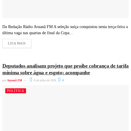
Da Redação Rádio Aruanã FM A seleção suíça conquistou nesta terça-feira a
última vaga nas quartas de final da Copa...
LEIA MAIS
Deputados analisam projeto que proíbe cobrança de tarifa
mínima sobre água e esgoto; acompanhe
por
Aruanã FM
8 de julho de 2026
0
POLÍTICA