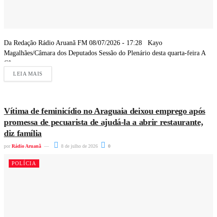
Da Redação Rádio Aruanã FM 08/07/2026 - 17:28 Kayo
Magalhães/Câmara dos Deputados Sessão do Plenário desta quarta-feira A
Câmara...
LEIA MAIS
Vítima de feminicídio no Araguaia deixou emprego após
promessa de pecuarista de ajudá-la a abrir restaurante,
diz família
por
Rádio Aruanã
8 de julho de 2026
0
POLÍCIA