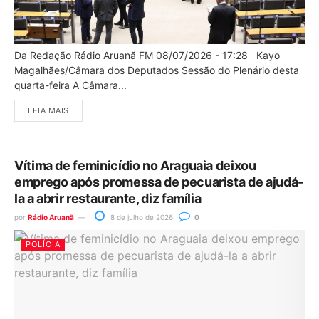
Da Redação Rádio Aruanã FM 08/07/2026 - 17:28 Kayo
Magalhães/Câmara dos Deputados Sessão do Plenário desta
quarta-feira A Câmara...
LEIA MAIS
Vítima de feminicídio no Araguaia deixou
emprego após promessa de pecuarista de ajudá-
la a abrir restaurante, diz família
por
Rádio Aruanã
8 de julho de 2026
0
POLÍCIA