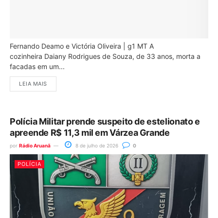
Fernando Deamo e Victória Oliveira | g1 MT A
cozinheira Daiany Rodrigues de Souza, de 33 anos, morta a
facadas em um...
LEIA MAIS
Polícia Militar prende suspeito de estelionato e
apreende R$ 11,3 mil em Várzea Grande
por
Rádio Aruanã
8 de julho de 2026
0
POLÍCIA